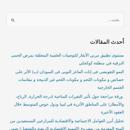
ا
ل
ب
أحدث المقالات
ح
ث
مستوى تطبيق مربي الأبقار للتوصيات العلمية المتعلقة بمرض الحمى
ع
النزفية في منطقة كوكجلي
ن
النمو التعويضى فى إناث الماعز النوبى فى السودان (ب) الأثر على
:
خصائص و مكونات اللحم و مكونات اللحم غير الذبيحة و مقاسات
الجسم الخارجية
ورقة مراجعة حول تأثير التغيرات المناخية (درجة الحرارة، الرياح،
والأمطار) على المناطق الأثرية في ليبيا ودول حوض المتوسط خلال
العقود الأخيرة
تحليل أبرز العوامل الاجتماعية والاقتصادية للمزارعين المستفيدين من
المنح المقدمة من مشروع (التنمية الاقتصادية الريفية والتشغيل) ضمن