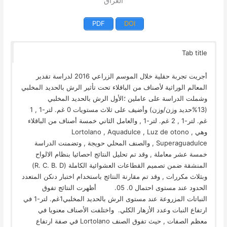
العراق
PDF
DOI
Tab title
أجريت تجربة حقلية خلال الموسم الزراعي 2016 لدراسة تقدير
المعالم الوراثية لأصناف من الباقلاء تحت تأثير الرش بالحديد المخلبي
وشملت الدراسة على عاملين ؛الأول الرش بالحديد المخلبي
(13%حديد وزن/وزن) وأضيف على ثلاث مستويات 0 غم. لتر-1 , 1
غم. لتر-1 , 2 غم. لتر-1 , والعامل الثاني خمسة أصناف من الباقلاء
وهي Lortolano , Aquadulce , Luz de otono ,
Superaguadulce , والصنف المحلي حويجة , وتضمنت الدراسة
خمسة عشر معاملة , وقد تم تحليل النتائج احصائيا بنظام الالواح
المنشقة ضمن تصميم القطاعات العشوائية الكاملة (R. C. B. D)
وبثلاث مكررات , وقد تم مقارنة النتائج باستخدام اختبار دنكن المتعدد
الحدود عند مستوى احتمال 0. 05. أظهرت النتائج تفوق
النباتات المزروعة عند مستوى الرش بالحديد المخلبي1غم. لتر-1 في
ارتفاع النبات وعدد الأزهار الكلي. واختلفت الأصناف معنويا في
معظم الصفات , حيث تفوق الصنف Lortolano في صفة ارتفاع