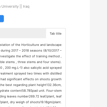
 University || Iraq
Tab title
tation of the Horticulture and landscape
y during 2017 – 2018 seasons (8/10/2017 –
vestigate the effect of training method ,
uble stems , three stems and four stems).
 , 200 mg.L-1) also salicylic acid sprayed
reatment sprayed two times with distilled
 had significant effects on shoots growth
 the best regarding plant height132.36cm,
hydrate content58.78Spad unit. Four-stem
ding leaves number269.72 leaf/plant, leaf
plant, dry weigh of shoots19.18gm/plant.