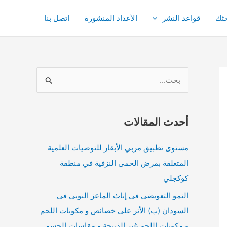
ثك
قواعد النشر
الأعداد المنشورة
اتصل بنا
ا
ل
ب
أحدث المقالات
ح
ث
مستوى تطبيق مربي الأبقار للتوصيات العلمية
ع
المتعلقة بمرض الحمى النزفية في منطقة
ن
كوكجلي
:
النمو التعويضى فى إناث الماعز النوبى فى
السودان (ب) الأثر على خصائص و مكونات اللحم
و مكونات اللحم غير الذبيحة و مقاسات الجسم