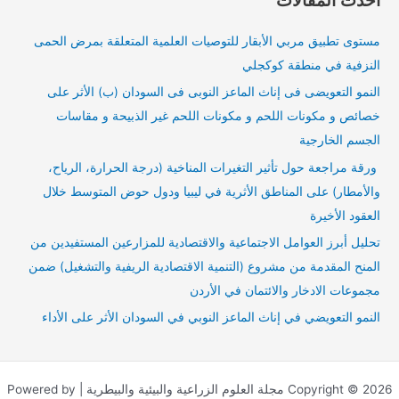
ح
ث
مستوى تطبيق مربي الأبقار للتوصيات العلمية المتعلقة بمرض الحمى
ع
النزفية في منطقة كوكجلي
ن
النمو التعويضى فى إناث الماعز النوبى فى السودان (ب) الأثر على
:
خصائص و مكونات اللحم و مكونات اللحم غير الذبيحة و مقاسات
الجسم الخارجية
ورقة مراجعة حول تأثير التغيرات المناخية (درجة الحرارة، الرياح،
والأمطار) على المناطق الأثرية في ليبيا ودول حوض المتوسط خلال
العقود الأخيرة
تحليل أبرز العوامل الاجتماعية والاقتصادية للمزارعين المستفيدين من
المنح المقدمة من مشروع (التنمية الاقتصادية الريفية والتشغيل) ضمن
مجموعات الادخار والائتمان في الأردن
النمو التعويضي في إناث الماعز النوبي في السودان الأثر على الأداء
Copyright © 2026 مجلة العلوم الزراعية والبيئية والبيطرية | Powered by