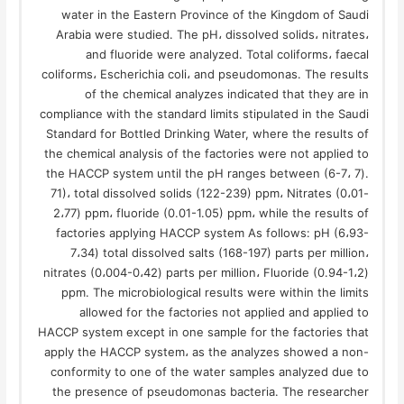
water in the Eastern Province of the Kingdom of Saudi
Arabia were studied. The pH، dissolved solids، nitrates،
and fluoride were analyzed. Total coliforms، faecal
coliforms، Escherichia coli، and pseudomonas. The results
of the chemical analyzes indicated that they are in
compliance with the standard limits stipulated in the Saudi
Standard for Bottled Drinking Water, where the results of
the chemical analysis of the factories were not applied to
the HACCP system until the pH ranges between (6-7، 7).
71)، total dissolved solids (122-239) ppm، Nitrates (0،01-
2،77) ppm، fluoride (0.01-1.05) ppm، while the results of
factories applying HACCP system As follows: pH (6،93-
7،34) total dissolved salts (168-197) parts per million،
nitrates (0،004-0،42) parts per million، Fluoride (0.94-1،2)
ppm. The microbiological results were within the limits
allowed for the factories not applied and applied to
HACCP system except in one sample for the factories that
apply the HACCP system، as the analyzes showed a non-
conformity to one of the water samples analyzed due to
the presence of pseudomonas bacteria. The researcher