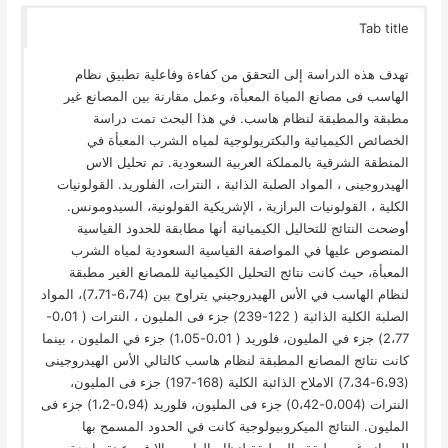
Tab title
تهدف هذه الدراسة إلى التحقق من كفاءة وفاعلية تطبيق نظام
الهاسب فى مصانع المياة المعبأة، وعمل مقارنة بين المصانع غير
مطبقة والمطبقة لنظام هاسب. في هذا البحث تمت دراسة
الخصائص الكيميائية والبكتريولوجية لمياه الشرب المعبأة في
المنطقة الشرقية بالمملكة العربية السعودية. تم تحليل الاس
الهيدروجينى ، المواد الصلبة الذائبة ، النترات، الفلوريد. القولونيات
الكلية ، القولونيات البرازية ، الإشريكية القولونية، السيدومونس.
أوضحت النتائج للتحاليل الكيميائية أنها مطابقة للحدود القياسية
المنصوص عليها في المواصفة القياسية السعودية لمياه الشرب
المعبأة، حيث كانت نتائج التحليل الكيميائية للمصانع الغير مطبقة
لنظام الهاسب في الأس الهيدروجيني يتراوح بين (6،74-7،71)، المواد
الصلبة الكلية الذائبة ( 122-239) جزء فى المليون ، النترات ( 0،01-
2،77) جزء في المليون، فلوريد ( 0،01-1،05) جزء في المليون ، بينما
كانت نتائج المصانع المطبقة لنظام هاسب كالتالي الأس الهيدروجينى
(6،93-7،34) الاملاح الذائبة الكلية (168-197) جزء فى المليون،
النترات (0،004-0،42) جزء فى المليون، فلوريد (0،94-1،2) جزء فى
المليون. النتائج الميكروبيولوجية كانت في الحدود المسمح بها
للمصانع غير مطبقة والمطبقة لنظام الهاسب إلا في عينة واحدة