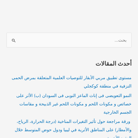
ا
ل
ب
أحدث المقالات
ح
ث
مستوى تطبيق مربي الأبقار للتوصيات العلمية المتعلقة بمرض الحمى
ع
النزفية في منطقة كوكجلي
ن
النمو التعويضى فى إناث الماعز النوبى فى السودان (ب) الأثر على
:
خصائص و مكونات اللحم و مكونات اللحم غير الذبيحة و مقاسات
الجسم الخارجية
ورقة مراجعة حول تأثير التغيرات المناخية (درجة الحرارة، الرياح،
والأمطار) على المناطق الأثرية في ليبيا ودول حوض المتوسط خلال