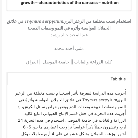
growth – characteristics of the carcass – nutrition.
استخدام نسب مختلفة من الزعتر البري
Thymus serpyllum
في علائق
الحملان العواسية وأثره في النمو وصفات الذبيحة
عبد المجيد خالد رشيد
مثنى أحمد محمد
كلية الزراعة والغابات || جامعة الموصل || العراق
Tab title
أُجريت هذه الدراسة لمعرفة تأثير استخدام نسب مختلفة من الزعتر
البريThymus serpyllum في علائق الحملان العواسية وأثرهُ في
النمو وصفات الذبيحة وصفات الدم وبعض خواص سائل الكرش، إذ
أُجريت هذه التجربة في حقل قسم الإنتاج الحيواني التابع لكلية
الزراعة والغابات في جامعة الموصل. استخدم في هذه التجربة 24
أربع وعشرون حملاً ذكراً عواسياً تراوحت أعمارهم ما بين 5- 6
أشهر، وزعت الحملان بشكل عشوائي على 4 أربع معاملات وكل