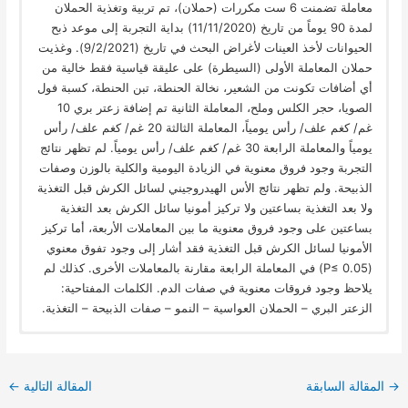
معاملة تضمنت 6 ست مكررات (حملان)، تم تربية وتغذية الحملان
لمدة 90 يوماً من تاريخ (11/11/2020) بداية التجربة إلى موعد ذبح
الحيوانات لأخذ العينات لأغراض البحث في تاريخ (9/2/2021). وغذيت
حملان المعاملة الأولى (السيطرة) على عليقة قياسية فقط خالية من
أي أضافات تكونت من الشعير، نخالة الحنطة، تبن الحنطة، كسبة فول
الصويا، حجر الكلس وملح، المعاملة الثانية تم إضافة زعتر بري 10
غم/ كغم علف/ رأس يومياً، المعاملة الثالثة 20 غم/ كغم علف/ رأس
يومياً والمعاملة الرابعة 30 غم/ كغم علف/ رأس يومياً. لم تظهر نتائج
التجربة وجود فروق معنوية في الزيادة اليومية والكلية بالوزن وصفات
الذبيحة. ولم تظهر نتائج الأس الهيدروجيني لسائل الكرش قبل التغذية
ولا بعد التغذية بساعتين ولا تركيز أمونيا سائل الكرش بعد التغذية
بساعتين على وجود فروق معنوية ما بين المعاملات الأربعة، أما تركيز
الأمونيا لسائل الكرش قبل التغذية فقد أشار إلى وجود تفوق معنوي
(P≤ 0.05) في المعاملة الرابعة مقارنة بالمعاملات الأخرى. كذلك لم
يلاحظ وجود فروقات معنوية في صفات الدم. الكلمات المفتاحية:
الزعتر البري – الحملان العواسية – النمو – صفات الذبيحة – التغذية.
→
المقالة السابقة
المقالة التالية
←