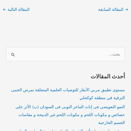
→
المقالة السابقة
المقالة التالية
←
ا
ل
ب
أحدث المقالات
ح
ث
مستوى تطبيق مربي الأبقار للتوصيات العلمية المتعلقة بمرض الحمى
ع
النزفية في منطقة كوكجلي
ن
النمو التعويضى فى إناث الماعز النوبى فى السودان (ب) الأثر على
:
خصائص و مكونات اللحم و مكونات اللحم غير الذبيحة و مقاسات
الجسم الخارجية