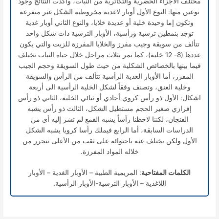
مختلف الأجزاء الخضرية والتكاثرية من النبات، وأكدت النتائج وجود
نوعين منها: النوع الأول أوبار لاغدية مخروطية الشكل غير متفرعة
وتكون إما وحيدة خلية أو عديدة خلايا، والنوع الثاني أوبار غدية
توجد بنمطين ترسية ورأسية، الأوبار الترسية ذات شكل واحد
تتألف من سويقة وجيب مفرز والخلايا المفرزة للزيت والتي يكون
عددها (8- 12 خلية)، كما تمر بثلاث مراحل خلال حياة النبات تختلف
فيما بينها بالخصائص الشكلية من حيث طول السويقة وحجم الجيب
المفرز، أما الأوبار الغدية الرأسية تتألف من الرأس والسويقة
وخلية العنق، وتصنف وفقاً لشكل الخلية الرأسية الى أربعة
اشكال: الأول ذو رأس كروي أحادي أو ثنائي الخلية، الثاني ذو رأس
إفرازي صغير الحجم مستطيل الشكل، الثالث ذو رأس يشبه
الفنجان، لكننا لاحظنا رأساً يشبه القمع لم تشر إليه أي من
الدراسات السابقة، أما الرابع فيملك رأسا كرويا يشبه الشكل
الأول ولكن يختلف عنه باحتوائه على ثقب من الأعلى تتحرر من
خلاله المواد المفرزة.
الكلمات المفتاحية
: المريمية الطبية – الأوبار الغدية – الأوبار
اللاغدية – الأوبار الترسية-الأوبار الرأسية.