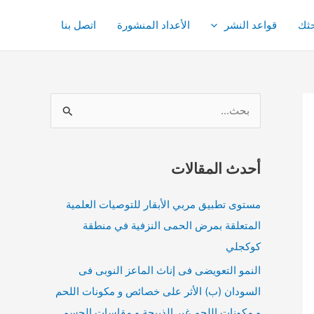
ثك
قواعد النشر
الأعداد المنشورة
اتصل بنا
ا
ل
ب
أحدث المقالات
ح
ث
مستوى تطبيق مربي الأبقار للتوصيات العلمية
ع
المتعلقة بمرض الحمى النزفية في منطقة
ن
كوكجلي
:
النمو التعويضى فى إناث الماعز النوبى فى
السودان (ب) الأثر على خصائص و مكونات اللحم
و مكونات اللحم غير الذبيحة و مقاسات الجسم