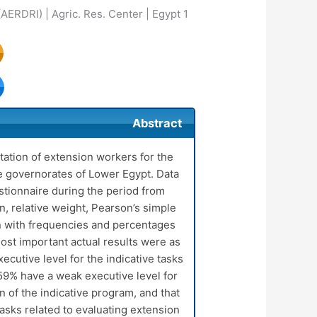
Agric Extension and Rural Development Res. Ins. (AERDRI) | Agric. Res. Center | Egypt
1
Abstract
ation of extension workers for the
e governorates of Lower Egypt. Data
stionnaire during the period from
 relative weight, Pearson’s simple
on with frequencies and percentages
most important actual results were as
cutive level for the indicative tasks
 59% have a weak executive level for
n of the indicative program, and that
tasks related to evaluating extension