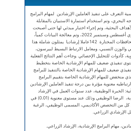
ة التعرف على تنفيذ العاملين الإرشادين لمهام البرامج
ه البحري، وتم استخدام استمارة الاستبيان بالمقابلة
هداف البحثية، وتم إجراء اختبار مبدئي لها حتى أصبحت
صالحة لجمع البيانات الميدانية خلال شهري أغسطس وسبتمبر 2022، وتم معالجة البيانات كمياً،
وبلغ إجمالي عدد العاملين الإرشادين بالمحافظات المختارة 142عاملا إرشاديا يمثلون شاملة هذا
والوزن النسبي، ومعامل الارتباط البسيط لبيرسون،
، كأدوات للتحليل الإحصائي .وجاءت أهم النتائج الفعلية
وثين ذو مستوى تنفيذي ضعيف للمهام الإرشادية الخاصة بتخطيط
وأن 59% ذو مستوى تنفيذي ضعيف للمهام الإرشادية الخاصة بالتنفيذ للبرامج
ذو مستوى تنفيذي منخفض للمهام الإرشادية الخاصة بتقييم البرامج
رتباطيه معنوية مؤثرة بين درجة تنفيذ العاملين الإرشادين
آتية: الخبرة الوظيفية، عدد سنوات العمل في الإرشاد
الزراعي، التفرغ للعمل الإرشادي، التجديدية، الرضا الوظيفي وذلك عند مستوى معنوية (0.01) في
 مع كل من التخصص الأكاديمي، المسمى الوظيفي، الرغبة
ل الإرشادي الزراعي.
ادين، مهام البرامج الإرشادية، الإرشاد الزراعي.