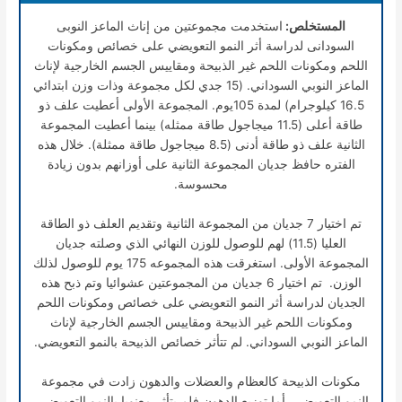
المستخلص:
استخدمت مجموعتين من إناث الماعز النوبى
السودانى لدراسة أثر النمو التعويضي على خصائص ومكونات
اللحم ومكونات اللحم غير الذبيحة ومقاييس الجسم الخارجية لإناث
الماعز النوبي السوداني. (15 جدي لكل مجموعة وذات وزن ابتدائي
16.5 كيلوجرام) لمدة 105يوم. المجموعة الأولى أعطيت علف ذو
طاقة أعلى (11.5 ميجاجول طاقة ممثله) بينما أعطيت المجموعة
الثانية علف ذو طاقة أدنى (8.5 ميجاجول طاقة ممثلة). خلال هذه
الفتره حافظ جديان المجموعة الثانية على أوزانهم بدون زيادة
محسوسة.
تم اختيار 7 جديان من المجموعة الثانية وتقديم العلف ذو الطاقة
العليا (11.5) لهم للوصول للوزن النهائي الذي وصلته جديان
المجموعة الأولى. استغرقت هذه المجموعه 175 يوم للوصول لذلك
الوزن. تم اختيار 6 جديان من المجموعتين عشوائيا وتم ذبح هذه
الجديان لدراسة أثر النمو التعويضي على خصائص ومكونات اللحم
ومكونات اللحم غير الذبيحة ومقاييس الجسم الخارجية لإناث
الماعز النوبي السوداني. لم تتأثر خصائص الذبيحة بالنمو التعويضي.
مكونات الذبيحة كالعظام والعضلات والدهون زادت في مجموعة
النمو التعويضي. أما توزيع الدهون فلم يتأثر معنويا بالنمو التعويضى.