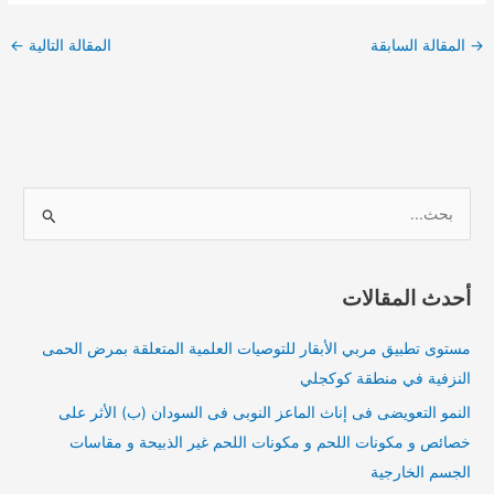
→
المقالة السابقة
المقالة التالية
←
ا
ل
ب
أحدث المقالات
ح
ث
مستوى تطبيق مربي الأبقار للتوصيات العلمية المتعلقة بمرض الحمى
ع
النزفية في منطقة كوكجلي
ن
النمو التعويضى فى إناث الماعز النوبى فى السودان (ب) الأثر على
:
خصائص و مكونات اللحم و مكونات اللحم غير الذبيحة و مقاسات
الجسم الخارجية