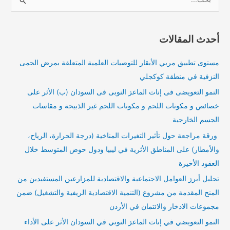
ا
ل
ب
أحدث المقالات
ح
ث
مستوى تطبيق مربي الأبقار للتوصيات العلمية المتعلقة بمرض الحمى
ع
النزفية في منطقة كوكجلي
ن
النمو التعويضى فى إناث الماعز النوبى فى السودان (ب) الأثر على
:
خصائص و مكونات اللحم و مكونات اللحم غير الذبيحة و مقاسات
الجسم الخارجية
ورقة مراجعة حول تأثير التغيرات المناخية (درجة الحرارة، الرياح،
والأمطار) على المناطق الأثرية في ليبيا ودول حوض المتوسط خلال
العقود الأخيرة
تحليل أبرز العوامل الاجتماعية والاقتصادية للمزارعين المستفيدين من
المنح المقدمة من مشروع (التنمية الاقتصادية الريفية والتشغيل) ضمن
مجموعات الادخار والائتمان في الأردن
النمو التعويضي في إناث الماعز النوبي في السودان الأثر على الأداء