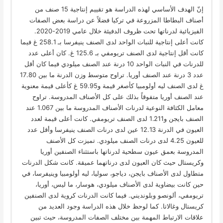
إنّ الهدف الأساسي لهذه الدراسة هو تقييم إنتاجية 15 صنف من
أصناف البطاطا المزروعة في تركيا فضلاً عن دراسة بعض الصفات
الفيزيائية لدرناتها تحت ظروف الدفيئة خلال عامي 2019-2020.
كانت أعلى إنتاجية للنبات الواحد لدى الصنف ينيفرسا بـ 258.1 غ فيما
كانت أقل إنتاجية لدى الصنف تريومفي بـ 125.6 غ. كان أعلى عدد
للدرنات في النبات الواحد 10 درنة عند الصنف ميلودي فيما كان أقل
عدد 3 درنة عند الصنف أوريا. تراوح متوسط وزن الدرنة ما بين 17.80
غ لدى الصنف ليه أولومبيا كأصغر قيمة و59.95 غ كأعلى قيمة معنوية
عند الصنف أوريا متفوقاً بذلك على كل الأصناف المدروسة. تراوح
معامل الكثافة النوعية لدرنات الأصناف المدروسة ما بين 1.067 عند
الصنف بايجن و1.211 لدى الصنف تريومفي. كانت أعلى قيمة لعدد
العيون في الدرنة 12.13 عين لدى درنات الصنف ينيفرسا وأقل عدد
للعيون 4.25 لدى درنات الصنف ميلودي. تميزت كل الأصنف
المدروسة بعمق عيون سطحية لدرناتها باستثناء الصنفين أوريا
وكريستال حيث كان العيون لدى درناتهما عميقة. كانت شكل الدرنات
متطاول لدى الأصناف بايجن، دياجو، سوليا، ليه أولومبيا وينيفرسا، في
حين كانت بيضاوية لدى الأصناف ميلودي، هوسار، ما ليس، أوريا،
تريومفي، ألونصو وبلونديني. فيما كانت الدرنات كروية لدى الصنفين
كريستال وغالاتا. كما لوحظ خلال هذه الدراسة وجود العديد من
علاقات الارتباط المهمة بين مختلف الصفات المدروسة، حيث تبين