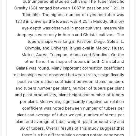
outnumbered all studied cultivars. The Tuber Specific
Gravity (SG) ranged between 1.067 in passion and 1.211 in
Triomphe. The highest number of eyes per tuber was
12.13 in Universa the lowest was 4.25 in Melody. Shallow
eye depth was observed in most cultivars, meanwhile
deep eyes were only in Aurea and Christal cultivars. The
tubers shape was long in Passion, Diego, Soleia, L.
Olympia, and Universa. it was oval in Melody, Husar,
Malice, Aurea, Triomphe, Alonso and Blondine. On the
other hand, the shape of tubers in both Christal and
Galata was round. Many important correlation coefficient
relationships were observed between traits, a significantly
positive correlation coefficient between stems numbers
and tubers number per plant, number of tubers per plant
and plant productivity, plant height and number of tubers
per plant. Meanwhile, significantly negative correlation
coefficient was noted between number of tubers per
plant and average of tuber weight, number of stems per
plant and average of tuber weight, plant productivity and
SG of tubers. Overall results of this study suggest that
there is a big differentiation among potato genotypes